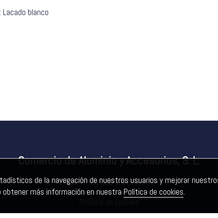
: Lacado blanco
Comercio de Aluminio y Accesorios, S. L.
tadísticos de la navegación de nuestros usuarios y mejorar nuestro
Email:
info@coa-aluminios.com
” o obtener más información en nuestra
Política de cookies
.
Política de cookies