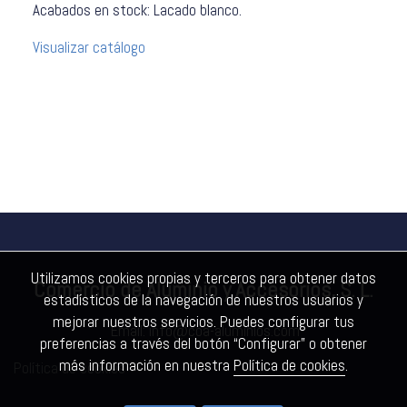
Acabados en stock: Lacado blanco.
Visualizar catálogo
Utilizamos cookies propias y terceros para obtener datos
Comercio de Aluminio y Accesorios, S. L.
estadísticos de la navegación de nuestros usuarios y
mejorar nuestros servicios. Puedes configurar tus
Email:
info@coa-aluminios.com
preferencias a través del botón “Configurar” o obtener
más información en nuestra
Política de cookies
.
Política de cookies