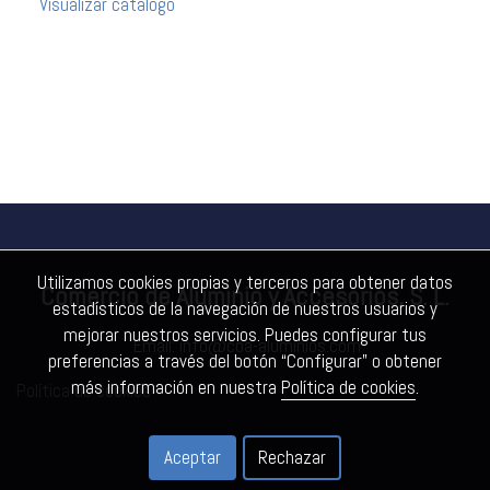
Visualizar catálogo
Utilizamos cookies propias y terceros para obtener datos
Comercio de Aluminio y Accesorios, S. L.
estadísticos de la navegación de nuestros usuarios y
mejorar nuestros servicios. Puedes configurar tus
Email:
info@coa-aluminios.com
preferencias a través del botón “Configurar” o obtener
más información en nuestra
Política de cookies
.
Política de cookies
Aceptar
Rechazar